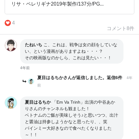
リサ・ペレリギナ2019年製作/137分/PG...
4
コメント
8
件
たねいち
こ、これは、戦争は女の顔をしていな
い、という漫画がありますよね・・・？
その映画版なのかしら、これは見たい・・！
4年前
夏目はるちかさんが返信しました。返信6件
4年
前
夏目はるちか
「Em Va Trinh」出演の中谷あか
りさんのチャンネルも観ました！
ベトナムのご飯が美味しそう♪と思いつつ、出汁
と醤油は持参しようかなと思ったり、、笑
バインミー大好きなので食べたくなりました
～！！