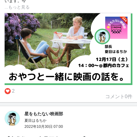
います。
今
...もっと見る
2
コメント
0
件
星をもたない映画部
夏目はるちか
2022年10月30日 07:00