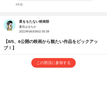
4年前
星をもたない映画部
夏目はるちか
2022年08月06日 05:39
【8/5、6公開の映画から観たい作品をピックアッ
プ！】
おはようございます。
この部活に参加する
夏目です！
今わたしは家族と共に父の実家に遊びに来ています。
夏休みにいとこ達と遊べるお祖母ちゃん家は、小学生だった私に
とって大好きな場所でした。
昨日は随分と久しぶりに近くのアイスクリーム屋さんに行ってき
たんですよ。