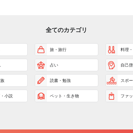
全てのカテゴリ
楽
旅・旅行
料理・
L
占い
自己啓
家族
読書・勉強
スポー
画・小説
ペット・生き物
ファッ