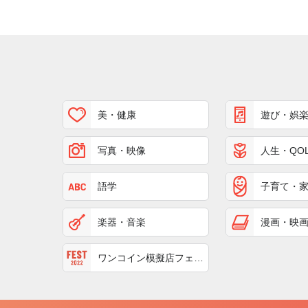
美・健康
遊び・娯
写真・映像
人生・QO
語学
子育て・
楽器・音楽
漫画・映
ワンコイン模擬店フェス
ト2022