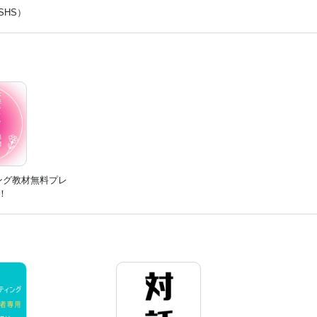
SHS）
ング教材無料プレ
！