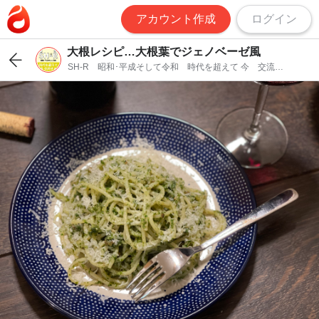
アカウント作成
ログイン
大根レシピ…大根葉でジェノベーゼ風
SH-R 昭和･平成そして令和 時代を超えて 今 交流す
る