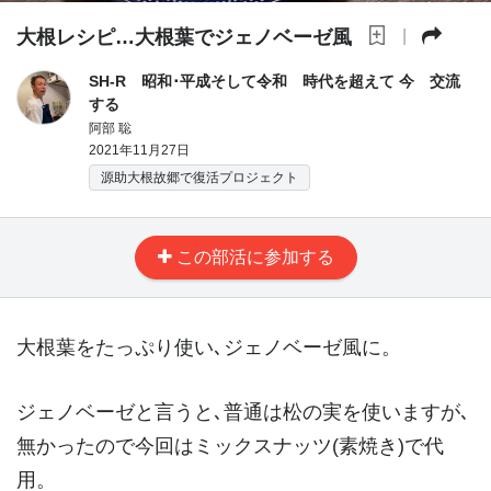
大根レシピ…大根葉でジェノベーゼ風
|
SH-R 昭和･平成そして令和 時代を超えて 今 交流
する
阿部 聡
2021年11月27日
源助大根故郷で復活プロジェクト
この部活に参加する
大根葉をたっぷり使い､ジェノベーゼ風に。
ジェノベーゼと言うと､普通は松の実を使いますが､
無かったので今回はミックスナッツ(素焼き)で代
用。