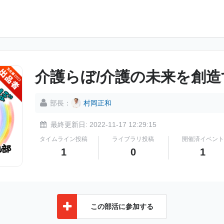
介護らぼ/介護の未来を創造
部長：
村岡正和
最終更新日: 2022-11-17 12:29:15
タイムライン投稿
ライブラリ投稿
開催済イベント
1
0
1
この部活に参加する