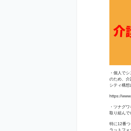
・個人でシ
のため、介
シティ構想
https://ww
・ツナグワ
取り組んで
特に12番
ラットフォ