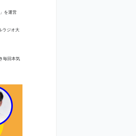
ぼ」を運営
ルラジオ大
き毎回本気