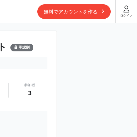
無料でアカウントを作る
ログイン
ート
承認制
参加者
3