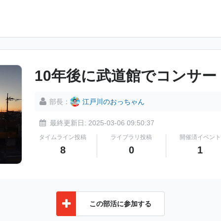
10年後に武道館でコンサ
部長：
江戸川のおっちゃん
最終更新日: 2025-03-06 09:50:37
タイムライン投稿
ライブラリ投稿
開催済イベント
8
0
1
この部活に参加する