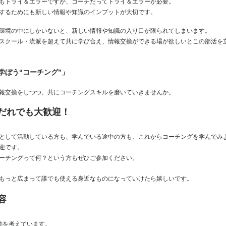
もトライ＆エラーですが、コーチだってトライ＆エラーが必要。
するためにも新しい情報や知識のインプットが大切です。
環境の中にしかいないと、新しい情報や知識の入り口が限られてしまいます。
スクール・流派を超えて共に学び合え、情報交換ができる場が欲しいとこの部活を
学ぼう“コーチング”」
報交換をしつつ、共にコーチングスキルを磨いていきませんか。
だれでも大歓迎！
として活動している方も、学んでいる途中の方も、これからコーチングを学んでみ
迎です。
ーチングって何？という方もぜひご参加ください。
もっと広まって誰でも使える身近なものになっていけたら嬉しいです。
容
動を考えています。