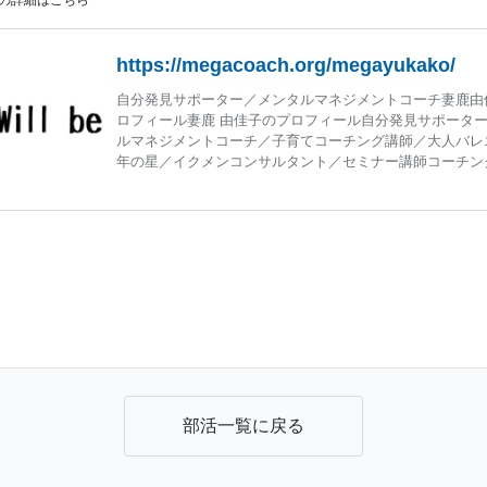
の詳細はこちら
https://megacoach.org/megayukako/
自分発見サポーター／メンタルマネジメントコーチ妻鹿由
ロフィール妻鹿 由佳子のプロフィール自分発見サポータ
ルマネジメントコーチ／子育てコーチング講師／大人バレ
年の星／イクメンコンサルタント／セミナー講師コーチン
会いコーチングが日本に入ってきてすぐの2003年に初め
グを勉強しました。ところが一年半勉強したところで就職
ることになり、仕事と勉強の両立ができずに挫折をしてし
た。もう二度とコー
部活一覧に戻る