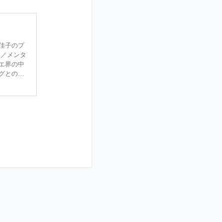
佳子のプ
ー／メンタ
エ界の中
グとの出
てコーチン
で上京す
まいまし