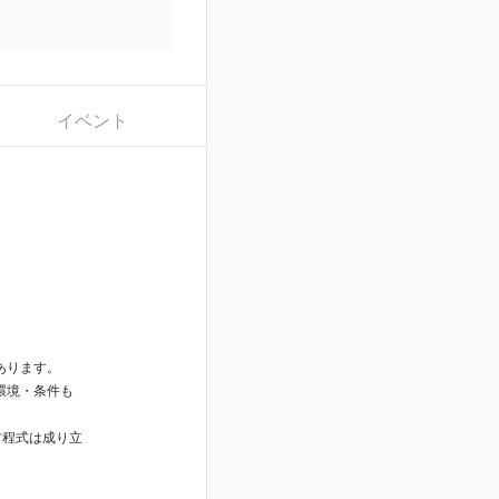
イベント
あります。
環境・条件も
方程式は成り立