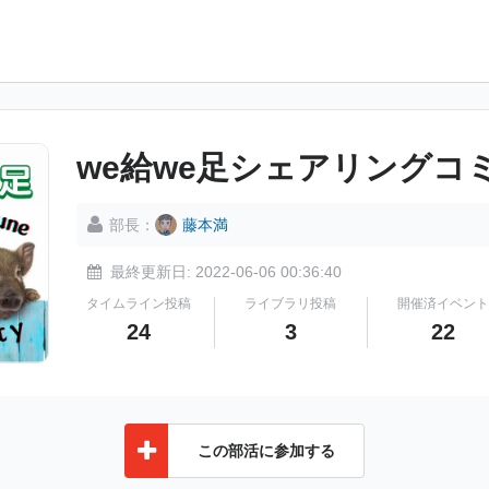
we給we足シェアリングコ
部長：
藤本満
最終更新日: 2022-06-06 00:36:40
タイムライン投稿
ライブラリ投稿
開催済イベント
24
3
22
この部活に参加する