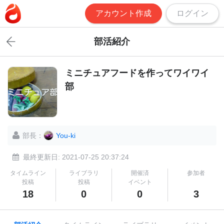
アカウント作成
ログイン
部活紹介
ミニチュアフードを作ってワイワイ
部
部長：
You-ki
最終更新日: 2021-07-25 20:37:24
タイムライン
ライブラリ
開催済
参加者
投稿
投稿
イベント
18
0
0
3