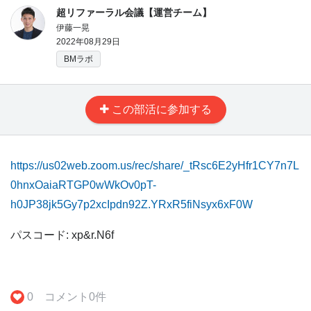
超リファーラル会議【運営チーム】
伊藤一晃
2022年08月29日
BMラボ
この部活に参加する
https://us02web.zoom.us/rec/share/_tRsc6E2yHfr1CY7n7L
0hnxOaiaRTGP0wWkOv0pT-
h0JP38jk5Gy7p2xcIpdn92Z.YRxR5fiNsyx6xF0W
パスコード: xp&r.N6f
0
コメント
0
件