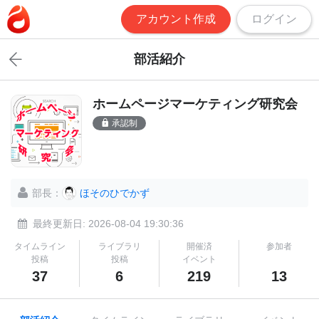
アカウント作成
ログイン
部活紹介
ホームページマーケティング研究会
承認制
部長：
ほそのひでかず
最終更新日: 2026-08-04 19:30:36
タイムライン
ライブラリ
開催済
参加者
投稿
投稿
イベント
37
6
219
13